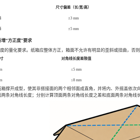
尺寸偏差（长
/宽/高）
箱
±3 mm
箱
±5 mm
新增
“方正度”要求
度的量化
要求。
纸箱应整体方正，箱面不允许有明显的歪斜或扭曲，否则
寸
对角线长度差限值
m
≤5 mm
m
≤8 mm
纸箱撑开成型，使其非搭接面的两个相邻面成直角，并将内、外摇盖依次
面两条对角线长度；分别计算顶面两条对角线长度之差和底面两条对角线