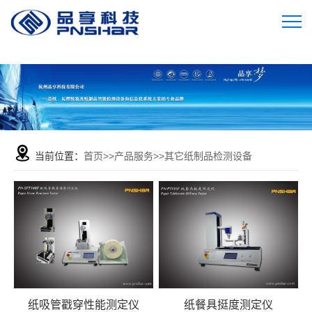
当前位置：
首页
>>
产品服务
>>
其它纸制品检测设备
纸吸管戳穿性能测定仪
纸餐具挺度测定仪