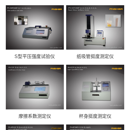
S型平压强度试验仪
纸吸管挺度测定仪
摩擦系数测定仪
杯身挺度测定仪