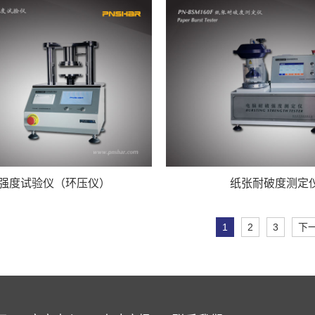
强度试验仪（环压仪）
纸张耐破度测定
1
2
3
下