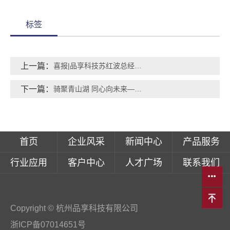
标签
上一篇：
喜报|品享科技苏红波总经理受聘中包联纸委会专家库专家
下一篇：
骑聚青山湖 同心向未来—品享科技周年庆暨青山湖骑行活动圆满举行
首页
企业风采
新闻中心
产品服务
行业应用
客户中心
人才广场
联系我们
Copyright © 杭州品享科技有限公司
浙ICP备07014651号