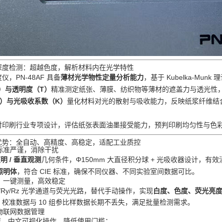
深度检测：超越色度，解析材料内在光学特性
，PN‑48AF 具备
薄材光学物性定量分析能力
，基于 Kubelka‑M
）与透明度（T）
精准测定纸张、薄膜、纺织物等薄材的遮盖力与透光性
）与光吸收系数（K）
量化材料对光的散射与吸收能力，反映纸浆纤维结
对印刷行业专项设计，评估纸张表面油墨接受能力，预判印刷均匀性与色
优势：全自动、高精度、高稳定，适配工业质控
：标准严谨，消除干扰
照明 / 垂直观测
几何条件，Φ150mm 大直径积分球 + 光吸收器设计，
准照明体
，符合 CIE 标准，确保不同仪器、不同实验室间数据可比。
测：一键测量，高效稳定
x/Ry/Rz 光学通道与荧光光路，替代手动操作，实现
白度、色度、荧光亮
校准数据与 10 组参比样数据长期不丢失，满足批量检测需求。
与物联网数据管理
屏，中文可视化操作，降低使用门槛；