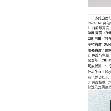
一、多维白度
PN‑48AF 
1. 白度与亮
D65 亮度（R
CIE 白度（甘
亨特白度（WH
陶瓷白度 / 建
2. 色度与色
仪器基于
CIE 1
明度指数 L*、
色品坐标 x10/
总色差 ΔE
ab
3. 黄度指数
快速测定黄度