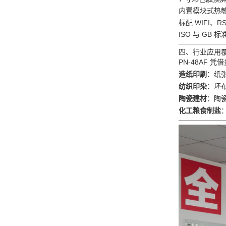
内置模块式热
标配 WIFI、
ISO 与 GB
四、行业应用
PN‑48AF 凭借
造纸印刷
：纸
纺织印染
：坯
陶瓷建材
：陶瓷
化工粮食制盐