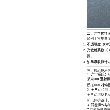
二、光学物性
区别于常规白度仪
不透明度（OP
光散射系数（S
据。
油墨吸收值
针
三、核心技术
1. 光学系统
采用
d/0 漫射
模拟
D65 标
2. 全自动检
全自动切换 R
断电保护设计，
3. 智能操作
7 寸彩色触摸