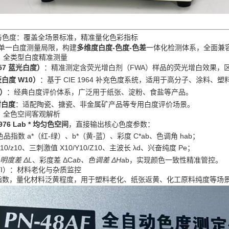
与色度：覆盖全场景标准，精准量化色彩指标
突破单一白度测量局限，构建
多维度白度‑色度‑色差
一体化检测体系，全面兼容
度：全类型白度精准测量
457 蓝光白度）
：精准测定含荧光增白剂（FWA）样品的荧光增白效果，
茨白度 W10）
：基于 CIE 1964 补充色度系统，适用于高分子、涂料、
）
：经典白度评价体系，广泛用于纸张、淀粉、食盐等产品。
材白度
：适配陶瓷、搪瓷、非金属矿产品等专用白度评价场景。
差：全色空间客观解析
976 L
a
b * 均匀色空间
，直接输出核心色度参数：
色品指数 a*（红‑绿）、b*（黄‑蓝）、彩度 C*ab、色调角 hab；
y10/z10、三刺激值 X10/Y10/Z10、主波长 λd、兴奋纯度 Pe；
、明度差 ΔL
、彩度差 ΔC
ab、色调差 ΔH
ab，实现颜色一致性精准管控。
（YI）：材料老化与杂质监控
指数，量化材料泛黄程度，用于塑料老化、纸张返黄、化工原料纯度等场