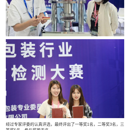
经过专家评委的认真评选，最终评出了一等奖1名，二等奖3名，三